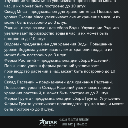
Улучшение Фермы Мяса увеличивает производство мяса в 
час, и их может быть построено до 10 штук. 
Склад Мяса - предназначен для хранения мяса. Повышение 
уровня Склада Мяса увеличивает лимит хранения мяса, и их 
может быть построено до 3 штук. 
Родник - предназначен для сбора Воды. Улучшение Родника 
увеличивает производство воды в час, и их может быть 
построено до 10 штук. 
Водоем - предназначен для хранения Воды. Повышение 
уровня Водоема увеличивает лимит хранения воды, и их 
может быть построено до 3 штук. 
Ферма Растений – предназначена для сбора Растений. 
Повышение уровня фермы растений увеличивает 
производство растений в час, может быть построено до 10 
штук. 
Склад Растений – предназначен для хранения Растений. 
Повышение уровня Склада Растений увеличивает лимит 
хранения растений, и может быть построено до 3 штук. 
Ферма Грунта - предназначена для сбора Грунта. Улучшение 
Фермы Грунта увеличивает производство грунта в час, и может 
быть построено до 8 штук. 
Склад Грунта - предназначен для хранения Грунта. 
Повышение уровня Склада Грунта увеличивает лимит 
©️2023 星合互娱 版权所有
|
服务条款
隐私协议
хранения грунта, и может быть построено до 3 штук. 