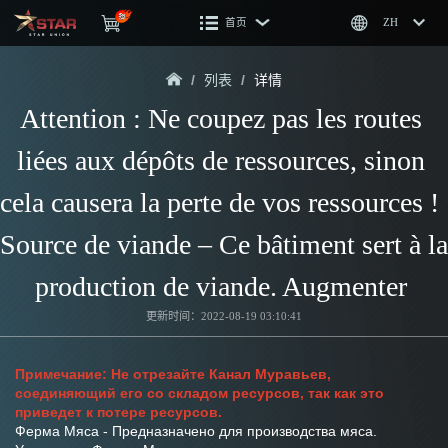
首页
ZH
/
列表
/
详情
Attention : Ne coupez pas les routes 
liées aux dépôts de ressources, sinon 
cela causera la perte de vos ressources !  
Source de viande – Ce bâtiment sert à la 
production de viande. Augmenter 
更新时间：2022-08-19 03:10:41
Примечание: Не отрезайте Канал Муравьев, 
соединяющий его со складом ресурсов, так как это 
приведет к потере ресурсов.
Ферма Мяса - Предназначено для производства мяса. 