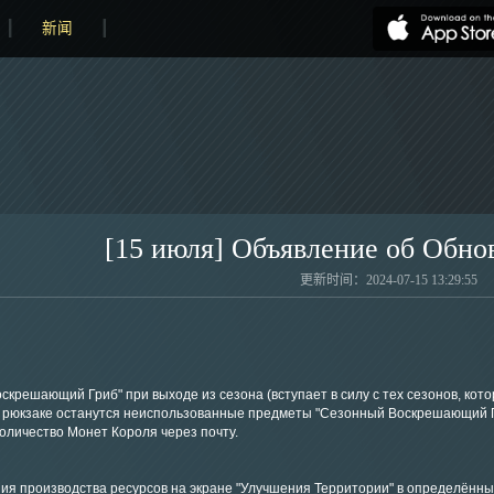
新闻
[15 июля] Объявление об Обно
更新时间：2024-07-15 13:29:55
скрешающий Гриб" при выходе из сезона (вступает в силу с тех сезонов, кот
м рюкзаке останутся неиспользованные предметы "Сезонный Воскрешающий Гр
оличество Монет Короля через почту.
ия производства ресурсов на экране "Улучшения Территории" в определённы