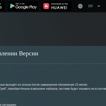
ZH
влении Версии
орые выходят из сезона после завершения обновления 15 июля):
иб", приобретённые в магазине наборов, система будет изымать их в соотв
х ситуациях.