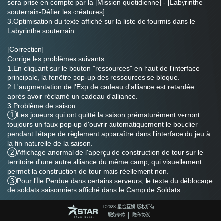
sera prise en compte par la [Mission quotidienne] - [Labyrinthe 
souterrain-Défier les créatures].
3.Optimisation du texte affiché sur la liste de fourmis dans le 
Labyrinthe souterrain
[Correction]
Corrige les problèmes suivants :
1.En cliquant sur le bouton "ressources" en haut de l'interface 
principale, la fenêtre pop-up des ressources se bloque.
2.L'augmentation de l'Exp de cadeau d'alliance est retardée 
après avoir réclamé un cadeau d'alliance.
3.Problème de saison :
①Les joueurs qui ont quitté la saison prématurément verront 
toujours un faux pop-up d'ouvrir automatiquement le bouclier 
pendant l'étape de règlement apparaître dans l'interface du jeu à 
la fin naturelle de la saison.
②Affichage anormal de l'aperçu de construction de tour sur le 
territoire d'une autre alliance du même camp, qui visuellement 
permet la construction de tour mais réellement non.
③Pour l'Île Perdue dans certains serveurs, le texte du déblocage 
de soldats saisonniers affiché dans le Camp de Soldats 
Saisonniers est incorrecte
©️2023 星合互娱 版权所有
④Les joueurs qui ont été rétrogradés en R0 dans certaines 
|
服务条款
隐私协议
circonstances apparaîtront à tort dans la liste R1 et ne pourront 