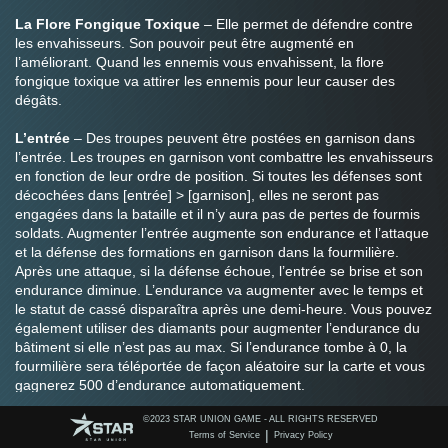
La Flore Fongique Toxique
 – Elle permet de défendre contre 
les envahisseurs. Son pouvoir peut être augmenté en 
l’améliorant. Quand les ennemis vous envahissent, la flore 
fongique toxique va attirer les ennemis pour leur causer des 
dégâts.
L’entrée
 – Des troupes peuvent être postées en garnison dans 
l’entrée. Les troupes en garnison vont combattre les envahisseurs 
en fonction de leur ordre de position. Si toutes les défenses sont 
décochées dans [entrée] > [garnison], elles ne seront pas 
engagées dans la bataille et il n’y aura pas de pertes de fourmis 
soldats. Augmenter l’entrée augmente son endurance et l’attaque 
et la défense des formations en garnison dans la fourmilière. 
Après une attaque, si la défense échoue, l’entrée se brise et son 
endurance diminue. L’endurance va augmenter avec le temps et 
le statut de cassé disparaîtra après une demi-heure. Vous pouvez 
également utiliser des diamants pour augmenter l’endurance du 
bâtiment si elle n’est pas au max. Si l’endurance tombe à 0, la 
fourmilière sera téléportée de façon aléatoire sur la carte et vous 
gagnerez 500 d’endurance automatiquement.
Le centre de ralliement 
– 3 bâtiments peuvent être construits. 
©️2023 STAR UNION GAME - ALL RIGHTS RESERVED
Améliorer un centre de ralliement augmente le nombre total de 
|
Terms of Service
Privacy Policy
fourmis dans la formation. Vous pouvez modifier les formations 