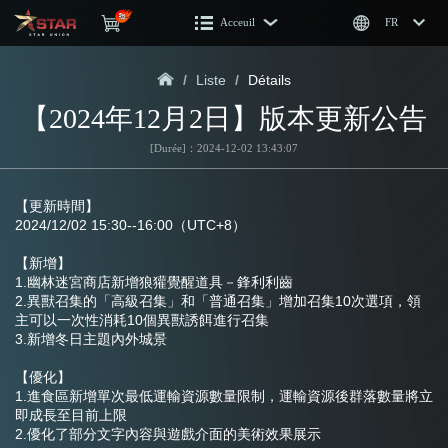
Acceuil
FR
/
Liste
/
Détails
【2024年12月2日】版本更新公告
[Durée]：2024-12-02 13:43:07
【更新時間】
2024/12/02 15:30--16:00（UTC+8）
【新增】
1.幽林迷宮商店新增狼獾覺醒道具－鋒利利齒
2.異獸召集的「高級召集」和「普通召集」增加召集10次選項，領
主可以一次性消耗10個異獸誘餌進行召集
3.新增冬日主題內外城景
【優化】
1.進食區新增單次最低運輸資源數量限制，運輸資源後群落數量將立
即成長至目前上限
2.優化了部分文字內容與遊戲介面的美術效果展示