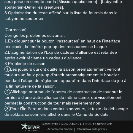
sera prise en compte par la [Mission quotidienne] - [Labyrinthe 
souterrain-Défier les créatures].
3.Optimisation du texte affiché sur la liste de fourmis dans le 
Labyrinthe souterrain
[Correction]
Corrige les problèmes suivants :
1.En cliquant sur le bouton "ressources" en haut de l'interface 
principale, la fenêtre pop-up des ressources se bloque.
2.L'augmentation de l'Exp de cadeau d'alliance est retardée 
après avoir réclamé un cadeau d'alliance.
3.Problème de saison :
①Les joueurs qui ont quitté la saison prématurément verront 
toujours un faux pop-up d'ouvrir automatiquement le bouclier 
pendant l'étape de règlement apparaître dans l'interface du jeu à 
la fin naturelle de la saison.
②Affichage anormal de l'aperçu de construction de tour sur le 
territoire d'une autre alliance du même camp, qui visuellement 
permet la construction de tour mais réellement non.
③Pour l'Île Perdue dans certains serveurs, le texte du déblocage 
de soldats saisonniers affiché dans le Camp de Soldats 
Saisonniers est incorrecte
©️2023 STAR UNION GAME - ALL RIGHTS RESERVED
④Les joueurs qui ont été rétrogradés en R0 dans certaines 
|
Accordo con l'utente
Informativa sulla privacy
circonstances apparaîtront à tort dans la liste R1 et ne pourront 