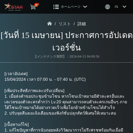
ホームページ
JA
/
リスト
/
詳細
[วันที่ 15 เมษายน] ประกาศการอัปเดต
เวอร์ชั่น
【メンテナンス期間】：2024-04-15 04:00:56
[เวลาอัปเดต]
15/04/2024 เวลา 07:00 น. - 07:40 น. (UTC)
[เพิ่มประสิทธิภาพและปรับเปลี่ยน]
1. เมื่อส่งคำขอประชุมข้ามโซน หากโซนเป้าหมายมีตัวละครอื่นและ
เลเวลของตัวละครต่ำกว่า Lv.20 คุณสามารถลบตัวละครเกมอื่นๆ ภาย
ใต้โซนเป้าหมายได้อย่างรวดเร็วเพื่อโยกย้ายข้ามโซนได้สำเร็จ
2. ปรับจุดสีแดงแจ้งเตือนของฟังก์ชั่นปลุกสัตว์พิเศษให้เหมาะสม
[เนื้อหาแก้ไข]
1. แก้ไขปัญหาที่การนับถอยหลังวิวัฒนาการไม่รีเฟรชพร้อมกันเมื่อมี