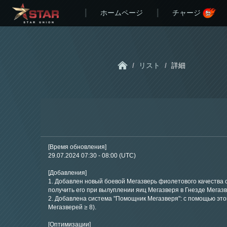
ホームページ
チャージ
/
リスト
/
詳細
[Время обновления]
29.07.2024 07:30 - 08:00 (UTC)
[Добавления]
1. Добавлен новый боевой Мегазверь фиолетового качества с
получить его при вылуплении яиц Мегазверя в Гнезде Мегазв
2. Добавлена система "Помощник Мегазверя": с помощью это
Мегазверей ≥ 8).
[Оптимизации]