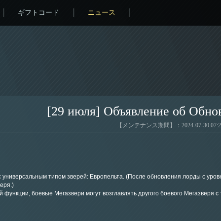
ギフトコード
ニュース
[29 июля] Объявление об Обно
【メンテナンス期間】：2024-07-30 07:28
 универсальным типом зверей: Европельта. (После обновления лорды с уровне
еря.)
й функции, боевые Мегазвери могут возглавлять другого боевого Мегазверя 