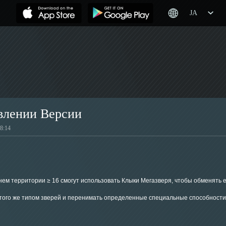
JA
влении Версии
:14
м территории ≥ 16 смогут использовать Клыки Мегазверя, чтобы обменять ег
с того же типом зверей и перенимать определенные специальные способности