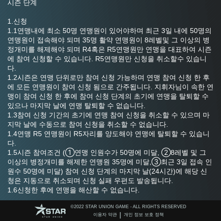
시즌 단계
1.신청
1.1연맹내에 최소 50명 연맹원이 있어야하며 최근 3일 내에 50명의 
연맹원이 접속해야 되며 35명 활약 연맹원이 8레벨및 그 이상의 병
정개미를 해제해야 되며 R4혹은 R5연맹원만 연맹을 대표하여 시즌
에 참여 신청할 수 있습니다. R5연맹원만 신청을 취소할수 있습니
다. 
1.2시즌은 연맹 단위로만 참여 신청 가능하며 연맹 참여 신청 한 후
에 모든 연맹원이 참여 신청 됨으로 간주됩니다. 지휘자님이 속한 연
맹이 참여 신청 한 후에 참여 신청 단계의 초기에 연맹을 탈퇴할 수 
있으나 마지막 날에 연맹 탈퇴할 수 없습니다.
1.3참여 신청 기간의 초기에 연맹 참여 신청을 취소할 수 있으며 마
지막 날에 수동으로 참여 신청을 취소할 수 없습니다.
1.4연맹 R5 연맹원이 R5자리를 양도해야 연맹에 탈퇴할 수 있습니
다.
1.5시즌 참여조건 (①연맹 인원수가 50명에 미달, ②8레벨 및 그 
이상의 병정개미를 해제한 연맹원 35명에 미달,③최근 3일 접속 인
원수 50명에 미달) 참여 신청 단계의 마지막 날(24시간)에 해당 신
청은 지동으로 취소되며 신청 실패 우편도 발송됩니다.
1.6신청한 후에 연맹을 해산할 수 없습니다.
1.7참여 신청 단계의 마지막 날에 이미 성공적으로 신청 한 연맹의 
©️2022 STAR UNION GAME - ALL RIGHTS RESERVED
연맹원이 탈퇴할 수 없으며 강퇴도 당할 수 없습니다. 대신 새로 가
|
이용자 약관
개인 정보 보호 정책
입 신청한 지휘자를 받아줄 수 있습니다.