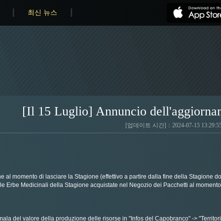
최신 뉴스
[Il 15 Luglio] Annuncio dell'aggiorna
[업데이트 시간]：2024-07-15 13:29:5
ione al momento di lasciare la Stagione (effettivo a partire dalla fine della Stagione
e Erbe Medicinali della Stagione acquistate nel Negozio dei Pacchetti al momento d
a del valore della produzione delle risorse in "Infos del Capobranco" -> "Territorio"