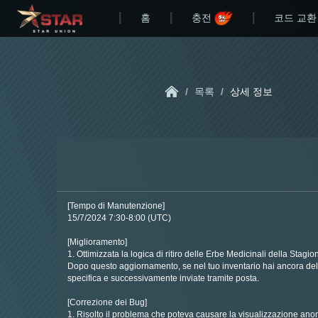
홈
충전
코드 교환
/
목록
/
상세 정보
[Tempo di Manutenzione]
15/7/2024 7:30-8:00 (UTC)
[Miglioramento]
1. Ottimizzata la logica di ritiro delle Erbe Medicinali della Stag
Dopo questo aggiornamento, se nel tuo inventario hai ancora dell
specifica e successivamente inviate tramite posta.
[Correzione dei Bug]
1. Risolto il problema che poteva causare la visualizzazione anomal