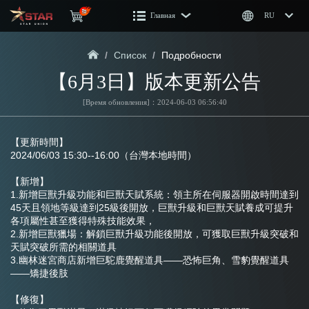
Главная
RU
/
Список
/
Подробности
【6月3日】版本更新公告
[Время обновления]：2024-06-03 06:56:40
【更新時間】
2024/06/03 15:30--16:00（台灣本地時間）
【新增】
1.新增巨獸升級功能和巨獸天賦系統：領主所在伺服器開啟時間達到
45天且領地等級達到25級後開放，巨獸升級和巨獸天賦養成可提升
各項屬性甚至獲得特殊技能效果，
2.新增巨獸獵場：解鎖巨獸升級功能後開放，可獲取巨獸升級突破和
天賦突破所需的相關道具
3.幽林迷宮商店新增巨駝鹿覺醒道具——恐怖巨角、雪豹覺醒道具
——矯捷後肢
【修復】