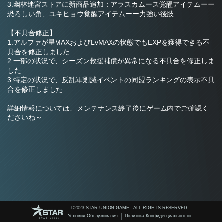
3.幽林迷宮ストアに新商品追加：アラスカムース覚醒アイテムーー
恐ろしい角、ユキヒョウ覚醒アイテムーー力強い後肢
【不具合修正】
1.アルファが星MAXおよびLvMAXの状態でもEXPを獲得できる不
具合を修正しました
2.一部の状況で、シーズン救援補償が異常になる不具合を修正しま
した
3.特定の状況で、反乱軍剿滅イベントの同盟ランキングの表示不具
合を修正しました
詳細情報については、メンテナンス終了後にゲーム内でご確認く
ださいね～
©️2023 STAR UNION GAME - ALL RIGHTS RESERVED
|
Условия Обслуживания
Политика Конфиденциальности