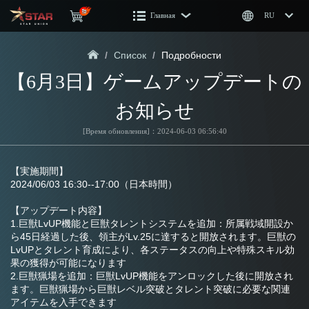
Главная
RU
/
Список
/
Подробности
【6月3日】ゲームアップデートの
お知らせ
[Время обновления]：2024-06-03 06:56:40
【実施期間】
2024/06/03 16:30--17:00（日本時間）
【アップデート内容】
1.巨獣LvUP機能と巨獣タレントシステムを追加：所属戦域開設か
ら45日経過した後、領主がLv.25に達すると開放されます。巨獣の
LvUPとタレント育成により、各ステータスの向上や特殊スキル効
果の獲得が可能になります
2.巨獣猟場を追加：巨獣LvUP機能をアンロックした後に開放され
ます。巨獣猟場から巨獣レベル突破とタレント突破に必要な関連
アイテムを入手できます