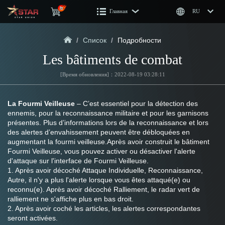
Главная
RU
/
Список
/
Подробности
Les bâtiments de combat
[Время обновления]：2022-08-19 03:28:11
La Fourmi Veilleuse 
– C’est essentiel pour la détection des 
ennemis, pour la reconnaissance militaire et pour les garnisons 
présentes. Plus d’informations lors de la reconnaissance et lors 
des alertes d’envahissement peuvent être débloquées en 
augmentant la fourmi veilleuse.Après avoir construit le bâtiment 
Fourmi Veilleuse, vous pouvez activer ou désactiver l'alerte 
d'attaque sur l'interface de Fourmi Veilleuse.
1. Après avoir décoché Attaque Individuelle, Reconnaissance, 
Autre, il n'y a plus l'alerte lorsque vous êtes attaqué(e) ou 
reconnu(e). Après avoir décoché Ralliement, le radar vert de 
ralliement ne s'affiche plus en bas droit.
2. Après avoir coché les articles, les alertes correspondantes 
seront activées.