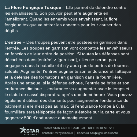
La Flore Fongique Toxique
 – Elle permet de défendre contre 
les envahisseurs. Son pouvoir peut être augmenté en 
l’améliorant. Quand les ennemis vous envahissent, la flore 
fongique toxique va attirer les ennemis pour leur causer des 
dégâts.
L’entrée
 – Des troupes peuvent être postées en garnison dans 
l’entrée. Les troupes en garnison vont combattre les envahisseurs 
en fonction de leur ordre de position. Si toutes les défenses sont 
décochées dans [entrée] > [garnison], elles ne seront pas 
engagées dans la bataille et il n’y aura pas de pertes de fourmis 
soldats. Augmenter l’entrée augmente son endurance et l’attaque 
et la défense des formations en garnison dans la fourmilière. 
Après une attaque, si la défense échoue, l’entrée se brise et son 
endurance diminue. L’endurance va augmenter avec le temps et 
le statut de cassé disparaîtra après une demi-heure. Vous pouvez 
également utiliser des diamants pour augmenter l’endurance du 
bâtiment si elle n’est pas au max. Si l’endurance tombe à 0, la 
fourmilière sera téléportée de façon aléatoire sur la carte et vous 
gagnerez 500 d’endurance automatiquement.
Le centre de ralliement 
– 3 bâtiments peuvent être construits. 
©️2023 STAR UNION GAME - ALL RIGHTS RESERVED
Améliorer un centre de ralliement augmente le nombre total de 
|
Условия Обслуживания
Политика Конфиденциальности
fourmis dans la formation. Vous pouvez modifier les formations 