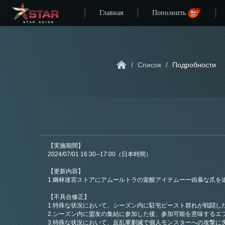
Главная
Пополнить
/
Список
/
Подробности
【実施期間】
2024/07/01 16:30--17:00（日本時間）
【更新内容】
1.幽林迷宮ストアにアムールトラの覚醒アイテムーー凶暴な爪を
【不具合修正】
1.特殊な状況において、シーズン内に駐屯ビースト群れが戦闘し
2.シーズン内に盟友の集結に参加した後、参加可能を意味するエ
3.特殊な状況において、反乱軍剿滅で個人モンスターへの攻撃に