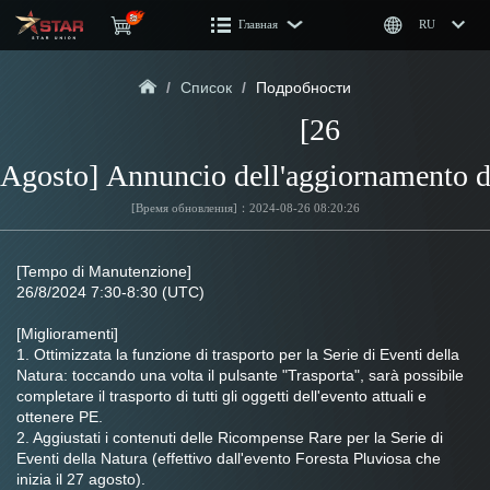
Главная
RU
/
Список
/
Подробности
[26 
Agosto] Annuncio dell'aggiornamento d
[Время обновления]：2024-08-26 08:20:26
[Tempo di Manutenzione]
26/8/2024 7:30-8:30 (UTC)
[Miglioramenti]
1. Ottimizzata la funzione di trasporto per la Serie di Eventi della 
Natura: toccando una volta il pulsante "Trasporta", sarà possibile 
completare il trasporto di tutti gli oggetti dell'evento attuali e 
ottenere PE.
2. Aggiustati i contenuti delle Ricompense Rare per la Serie di 
Eventi della Natura (effettivo dall'evento Foresta Pluviosa che 
inizia il 27 agosto).