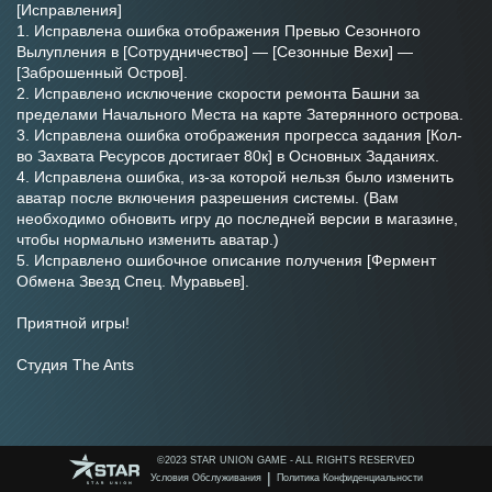
[Исправления]
1. Исправлена ​ошибка отображения Превью Сезонного 
Вылупления в [Сотрудничество] — [Сезонные Вехи] — 
[Заброшенный Остров].
2. Исправлено исключение скорости ремонта Башни за 
пределами Начального Места на карте Затерянного острова.
3. Исправлена ошибка отображения прогресса задания [Кол-
во Захвата Ресурсов достигает 80к] в Основных Заданиях.
4. Исправлена ошибка, из-за которой нельзя было изменить 
аватар после включения разрешения системы. (Вам 
необходимо обновить игру до последней версии в магазине, 
чтобы нормально изменить аватар.)
5. Исправлено ошибочное описание получения [Фермент 
Обмена Звезд Спец. Муравьев].
Приятной игры!
Студия The Ants
©️2023 STAR UNION GAME - ALL RIGHTS RESERVED
|
Условия Обслуживания
Политика Конфиденциальности