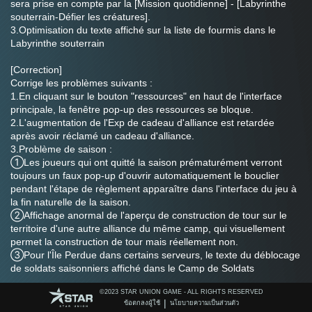
sera prise en compte par la [Mission quotidienne] - [Labyrinthe 
souterrain-Défier les créatures].
3.Optimisation du texte affiché sur la liste de fourmis dans le 
Labyrinthe souterrain
[Correction]
Corrige les problèmes suivants :
1.En cliquant sur le bouton "ressources" en haut de l'interface 
principale, la fenêtre pop-up des ressources se bloque.
2.L'augmentation de l'Exp de cadeau d'alliance est retardée 
après avoir réclamé un cadeau d'alliance.
3.Problème de saison :
①Les joueurs qui ont quitté la saison prématurément verront 
toujours un faux pop-up d'ouvrir automatiquement le bouclier 
pendant l'étape de règlement apparaître dans l'interface du jeu à 
la fin naturelle de la saison.
②Affichage anormal de l'aperçu de construction de tour sur le 
territoire d'une autre alliance du même camp, qui visuellement 
permet la construction de tour mais réellement non.
③Pour l'Île Perdue dans certains serveurs, le texte du déblocage 
de soldats saisonniers affiché dans le Camp de Soldats 
Saisonniers est incorrecte
©️2023 STAR UNION GAME - ALL RIGHTS RESERVED
④Les joueurs qui ont été rétrogradés en R0 dans certaines 
|
ข้อตกลงผู้ใช้
นโยบายความเป็นส่วนตัว
circonstances apparaîtront à tort dans la liste R1 et ne pourront 