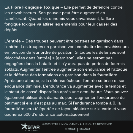
La Flore Fongique Toxique
 – Elle permet de défendre contre 
les envahisseurs. Son pouvoir peut être augmenté en 
l’améliorant. Quand les ennemis vous envahissent, la flore 
fongique toxique va attirer les ennemis pour leur causer des 
dégâts.
L’entrée
 – Des troupes peuvent être postées en garnison dans 
l’entrée. Les troupes en garnison vont combattre les envahisseurs 
en fonction de leur ordre de position. Si toutes les défenses sont 
décochées dans [entrée] > [garnison], elles ne seront pas 
engagées dans la bataille et il n’y aura pas de pertes de fourmis 
soldats. Augmenter l’entrée augmente son endurance et l’attaque 
et la défense des formations en garnison dans la fourmilière. 
Après une attaque, si la défense échoue, l’entrée se brise et son 
endurance diminue. L’endurance va augmenter avec le temps et 
le statut de cassé disparaîtra après une demi-heure. Vous pouvez 
également utiliser des diamants pour augmenter l’endurance du 
bâtiment si elle n’est pas au max. Si l’endurance tombe à 0, la 
fourmilière sera téléportée de façon aléatoire sur la carte et vous 
gagnerez 500 d’endurance automatiquement.
Le centre de ralliement 
– 3 bâtiments peuvent être construits. 
©️2023 STAR UNION GAME - ALL RIGHTS RESERVED
Améliorer un centre de ralliement augmente le nombre total de 
|
用戶協議
隱私協議
fourmis dans la formation. Vous pouvez modifier les formations 