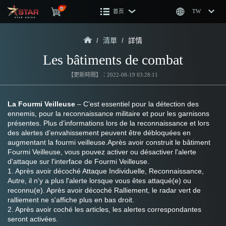
首页
TW
/
清單
/
詳情
Les bâtiments de combat
【更新時間】：2022-08-19 03:28:11
La Fourmi Veilleuse 
– C’est essentiel pour la détection des 
ennemis, pour la reconnaissance militaire et pour les garnisons 
présentes. Plus d’informations lors de la reconnaissance et lors 
des alertes d’envahissement peuvent être débloquées en 
augmentant la fourmi veilleuse.Après avoir construit le bâtiment 
Fourmi Veilleuse, vous pouvez activer ou désactiver l'alerte 
d'attaque sur l'interface de Fourmi Veilleuse.
1. Après avoir décoché Attaque Individuelle, Reconnaissance, 
Autre, il n'y a plus l'alerte lorsque vous êtes attaqué(e) ou 
reconnu(e). Après avoir décoché Ralliement, le radar vert de 
ralliement ne s'affiche plus en bas droit.
2. Après avoir coché les articles, les alertes correspondantes 
seront activées.