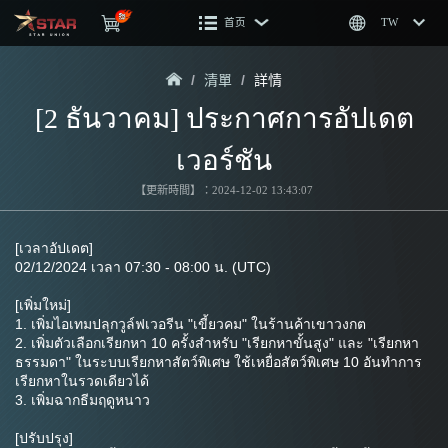
首页
TW
/
清單
/
詳情
[2 ธันวาคม] ประกาศการอัปเดต
เวอร์ชัน
【更新時間】：2024-12-02 13:43:07
[เวลาอัปเดต]
02/12/2024 เวลา 07:30 - 08:00 น. (UTC)
[เพิ่มใหม่]
1. เพิ่มไอเทมปลุกวูล์ฟเวอรีน "เขี้ยวคม" ในร้านค้าเขาวงกต
2. เพิ่มตัวเลือกเรียกหา 10 ครั้งสำหรับ "เรียกหาขั้นสูง" และ "เรียกหา
ธรรมดา" ในระบบเรียกหาสัตว์พิเศษ ใช้เหยื่อสัตว์พิเศษ 10 อันทำการ
เรียกหาในรวดเดียวได้
3. เพิ่มฉากธีมฤดูหนาว
[ปรับปรุง]