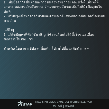
1. เพิ่มข้อจำกัดขั้นต่ำของการขนส่งทรัพยากรแต่ละครั้งในพื้นที่ให้
อาหาร หลังขนส่งทรัพยากร จำนวนกลุ่มสัตว์จะเพิ่มถึงลิมิตปัจจุบันใน
ทันที
2. ปรับปรุงเนื้อหาคำอธิบายและเอฟเฟกต์แสดงผลของอินเตอร์เฟซเกม
บางส่วน
[แก้ไข]
1. แก้ไขปัญหาที่ฟังก์ชัน @ ถูกใช้งานโดยไม่ได้ตั้งใจขณะเลื่อน
ข้อความในช่องแชท
สำหรับเนื้อหาการอัปเดตเพิ่มเติม โปรดไปที่เกมเพื่อสำรวจ~
©️2023 STAR UNION GAME - ALL RIGHTS RESERVED
|
用戶協議
隱私協議